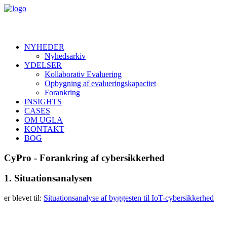
NYHEDER
Nyhedsarkiv
YDELSER
Kollaborativ Evaluering
Opbygning af evalueringskapacitet
Forankring
INSIGHTS
CASES
OM UGLA
KONTAKT
BOG
C
y
P
r
o
-
F
o
r
a
n
k
r
i
n
g
a
f
c
y
b
e
r
s
i
k
k
e
r
h
e
d
1. Situationsanalysen
er blevet til:
Situationsanalyse af byggesten til IoT-cybersikkerhed