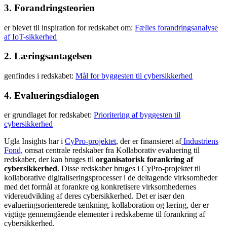
3. Forandringsteorien
er blevet til inspiration for redskabet om:
Fælles forandringsanalyse
af IoT-sikkerhed
2. Læringsantagelsen
genfindes i redskabet:
Mål for byggesten til cybersikkerhed
4. Evalueringsdialogen
er grundlaget for redskabet:
Prioritering af byggesten til
cybersikkerhed
Ugla Insights har i
CyPro-projektet
, der er finansieret af
Industriens
Fond,
omsat centrale redskaber fra Kollaborativ evaluering til
redskaber, der kan bruges til
organisatorisk forankring af
cybersikkerhed
. Disse redskaber bruges i CyPro-projektet til
kollaborative digitaliseringsprocesser i de deltagende virksomheder
med det formål at forankre og konkretisere virksomhedernes
videreudvikling af deres cybersikkerhed. Det er især den
evalueringsorienterede tænkning, kollaboration og læring, der er
vigtige gennemgående elementer i redskaberne til forankring af
cybersikkerhed.